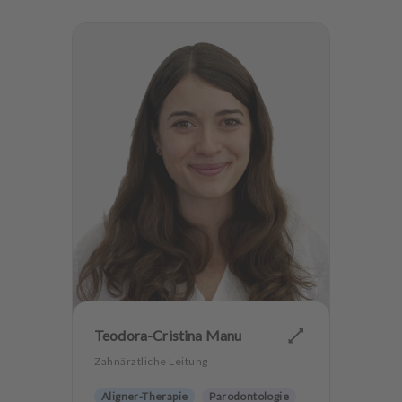
u
s
s
t
a
t
t
u
n
g
Teodora-Cristina Manu
Zahnärztliche Leitung
Aligner-Therapie
Parodontologie