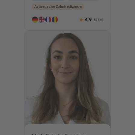
Ästhetische Zahnheilkunde
Hochwertiger Zahnersatz
4.9
(
586
)
Oralchirurgie
Implantologie