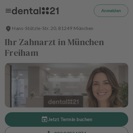
Zum Hauptinhalt springen
m
el
Anmelden
d
e
Hans-Stützle-Str.
20
,
81249
München
n
S
Ihr Zahnarzt in München
t
a
Freiham
r
t
s
e
i
t
e
B
e
Jetzt Termin buchen
h
a