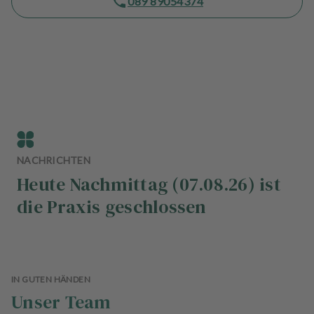
089 89054374
n
d
l
u
n
g
e
n
T
NACHRICHTEN
e
a
Heute Nachmittag (07.08.26) ist
m
die Praxis geschlossen
J
o
b
s
IN GUTEN HÄNDEN
Unser Team
A