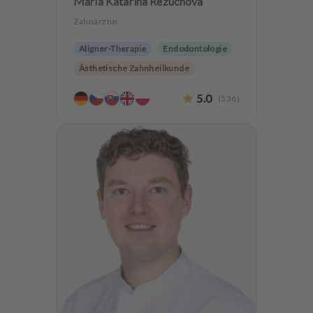
Maria Katarina Rezuchova
Zahnärztin
Aligner-Therapie
Endodontologie
Ästhetische Zahnheilkunde
Hochwertiger Zahnersatz
5.0
(
536
)
Implantologie
Zahnerhaltung