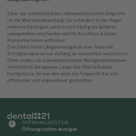
u
s
Einer der unbeliebtesten zahnmedizinischen Eingriffe
s
ist die Wurzelbehandlung: Sie erfordert in der Regel
t
mehrere Sitzungen, wird in sich häufig als äußerst
a
unangenehm empfunden und im Anschluss können
t
Komplikationen auftreten.
t
Das Elektrische Längenmessgerät aber kann die
u
Erfolgsprognose von Anfang an wesentlich verbessern:
n
Denn anders als zweidimensionale Röntgenaufnahmen
g
ermittelt es die genaue Länge des Wurzelkanals
hochpräzise. So werden auch die Folgeschritte viel
effizienter und angenehmer gestaltbar.
ÖFFNUNGSZEITEN
Öffnungszeiten anzeigen