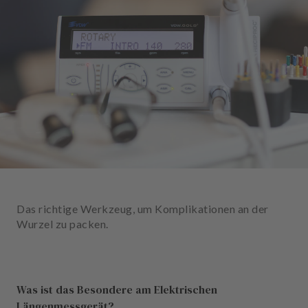
n
d
l
u
n
g
e
n
T
e
a
m
Das richtige Werkzeug, um Komplikationen an der
J
Wurzel zu packen.
o
b
s
Was ist das Besondere am Elektrischen
A
Längenmessgerät?