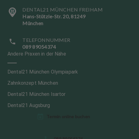
DENTAL21 MÜNCHEN FREIHAM
Hans-Stützle-Str. 20, 81249
München
TELEFONNUMMER
089 89054374
Andere Praxen in der Nähe
Dental21 München Olympiapark
Zahnkonzept München
Dental21 München Isartor
Dental21 Augsburg
Termin online buchen
S
089 89054374