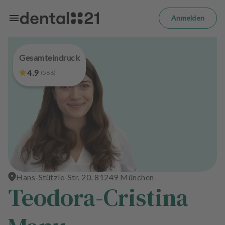
Zum Hauptinhalt springen
m
el
Anmelden
d
e
n
Gesamteindruck
S
t
4.9
(
586
)
a
r
t
s
e
i
t
e
Hans-Stützle-Str. 20, 81249 München
Teodora-Cristina
B
e
h
a