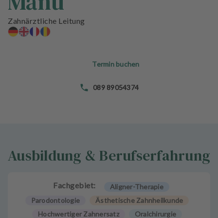
Manu
n
d
Zahnärztliche Leitung
l
u
n
g
Termin buchen
e
n
089 89054374
T
e
a
m
Ausbildung & Berufserfahrung
J
o
b
Fachgebiet:
Aligner-Therapie
s
Parodontologie
Ästhetische Zahnheilkunde
A
Hochwertiger Zahnersatz
Oralchirurgie