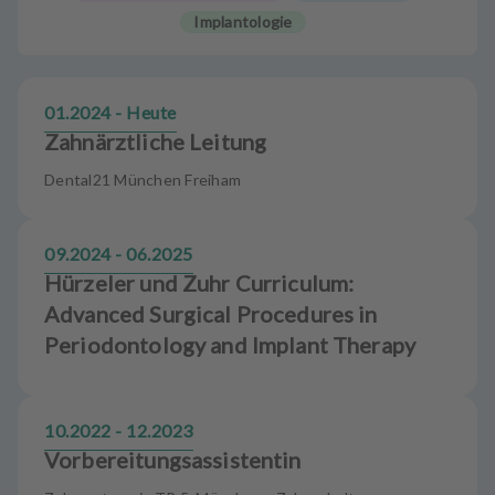
u
Implantologie
s
s
t
a
01.2024 - Heute
t
Zahnärztliche Leitung
t
u
Dental21 München Freiham
n
g
09.2024 - 06.2025
Hürzeler und Zuhr Curriculum:
Advanced Surgical Procedures in
Periodontology and Implant Therapy
10.2022 - 12.2023
Vorbereitungsassistentin